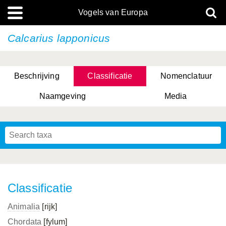
Vogels van Europa
Calcarius lapponicus
Beschrijving
Classificatie
Nomenclatuur
Naamgeving
Media
Classificatie
Animalia
[rijk]
Chordata
[fylum]