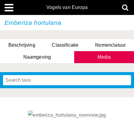
Vogels van Europa
Emberiza hortulana
Beschrijving
Classificatie
Nomenclatuur
Naamgeving
Media