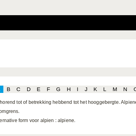
A
B
C
D
E
F
G
H
I
J
K
L
M
N
horend tot of betrekking hebbend tot het hooggebergte. Alpi
omgrens.
ternative form voor alpien
: alpiene.