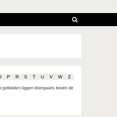
O
P
R
S
T
U
V
W
Z
ene gebieden liggen doorgaans boven de