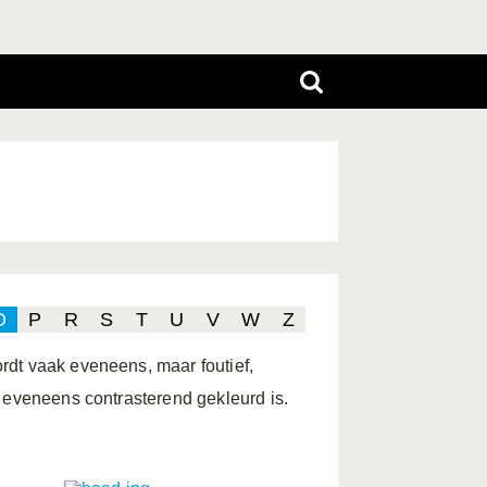
O
P
R
S
T
U
V
W
Z
rdt vaak eveneens, maar foutief,
s eveneens contrasterend gekleurd is.