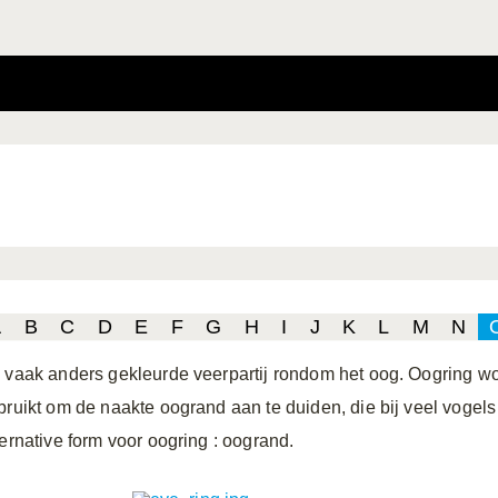
A
B
C
D
E
F
G
H
I
J
K
L
M
N
 vaak anders gekleurde veerpartij rondom het oog. Oogring wo
bruikt om de naakte oogrand aan te duiden, die bij veel vogel
ternative form voor oogring
: oogrand.