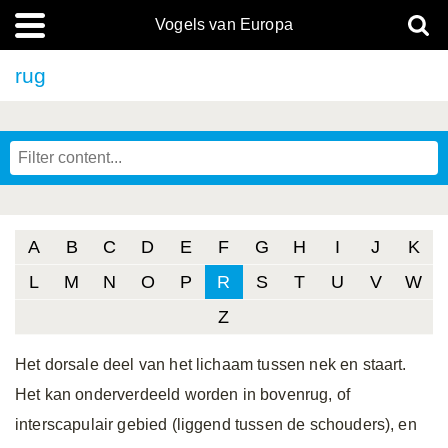
Vogels van Europa
rug
A
B
C
D
E
F
G
H
I
J
K
L
M
N
O
P
R
S
T
U
V
W
Z
Het dorsale deel van het lichaam tussen nek en staart.
Het kan onderverdeeld worden in bovenrug, of
interscapulair gebied (liggend tussen de schouders), en