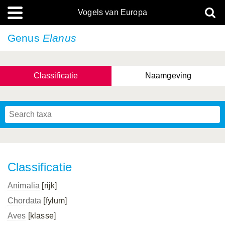
Vogels van Europa
Genus
Elanus
Classificatie
Naamgeving
Classificatie
Animalia
[rijk]
Chordata
[fylum]
Aves
[klasse]