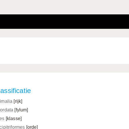
assificatie
imalia
[rijk]
ordata
[fylum]
es
[klasse]
cipitriformes
[orde]