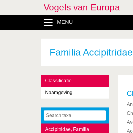
Vogels van Europa
MENU
Familia Accipitridae
Classificatie
Cl
Naamgeving
An
Ch
Accipiter
, Genus
Av
Accipitridae, Familia
Ac