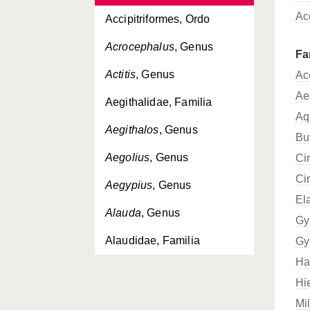
Ac
Accipitriformes, Ordo
Acrocephalus
, Genus
Fa
Actitis
, Genus
Ac
Ae
Aegithalidae, Familia
Aq
Aegithalos
, Genus
Bu
Aegolius
, Genus
Ci
Ci
Aegypius
, Genus
El
Alauda
, Genus
Gy
Alaudidae, Familia
Gy
Ha
Alca
, Genus
Hi
Alcedinidae, Familia
Mi