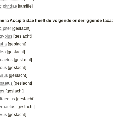
cipitridae
[familie]
milia Accipitridae heeft de volgende onderliggende taxa:
cipiter
[geslacht]
gypius
[geslacht]
uila
[geslacht]
teo
[geslacht]
rcaetus
[geslacht]
rcus
[geslacht]
anus
[geslacht]
paetus
[geslacht]
ps
[geslacht]
liaeetus
[geslacht]
eraaetus
[geslacht]
lvus
[geslacht]