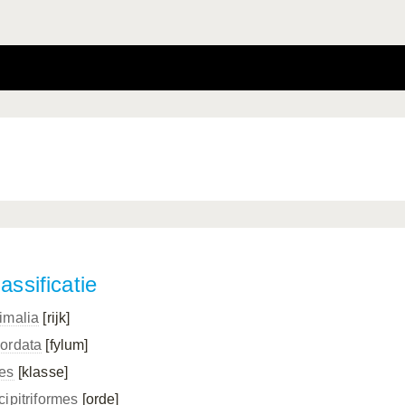
assificatie
imalia
[rijk]
ordata
[fylum]
es
[klasse]
cipitriformes
[orde]