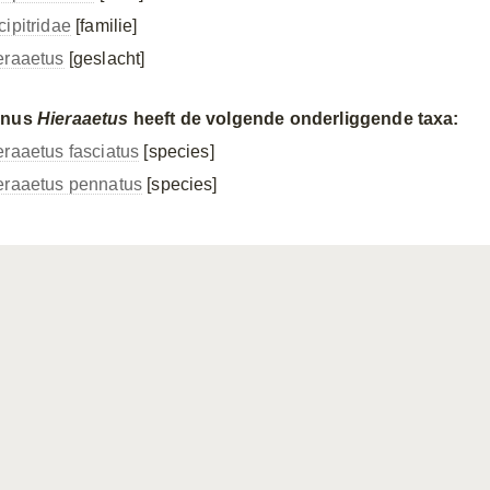
cipitridae
[familie]
eraaetus
[geslacht]
enus
Hieraaetus
heeft de volgende onderliggende taxa:
eraaetus fasciatus
[species]
eraaetus pennatus
[species]