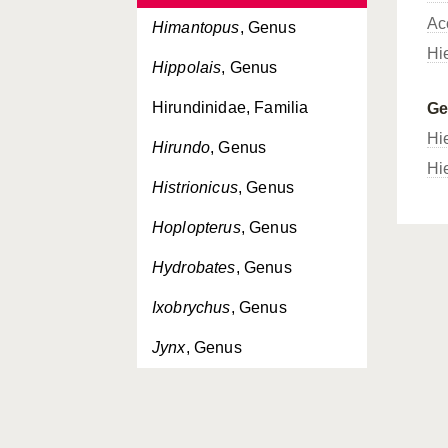
Ac
Himantopus
, Genus
Hi
Hippolais
, Genus
Hirundinidae, Familia
G
Hi
Hirundo
, Genus
Hi
Histrionicus
, Genus
Hoplopterus
, Genus
Hydrobates
, Genus
Ixobrychus
, Genus
Jynx
, Genus
Lagopus
, Genus
Laniidae, Familia