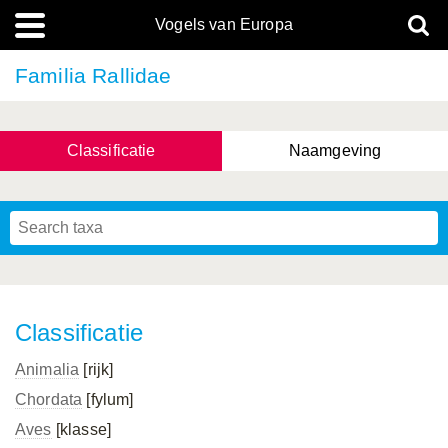
Vogels van Europa
Familia Rallidae
Classificatie
Naamgeving
Classificatie
Animalia
[rijk]
Chordata
[fylum]
Aves
[klasse]