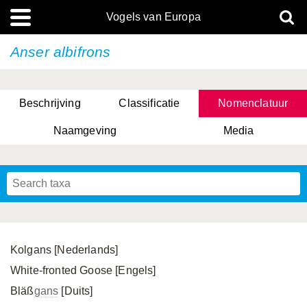
Vogels van Europa
Anser albifrons
Beschrijving
Classificatie
Nomenclatuur
Naamgeving
Media
Kolgans [Nederlands]
White-fronted Goose [Engels]
Bläß
gans
[Duits]