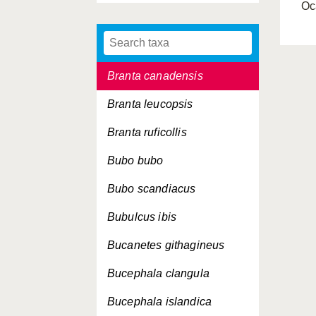
Oc
Botaurus stellaris
Branta bernicla
Branta canadensis
Branta leucopsis
Branta ruficollis
Bubo bubo
Bubo scandiacus
Bubulcus ibis
Bucanetes githagineus
Bucephala clangula
Bucephala islandica