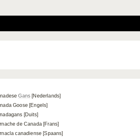
nadese
Gans
[Nederlands]
nada Goose [Engels]
nadagans [Duits]
rnache de Canada [Frans]
rnacla canadiense [Spaans]