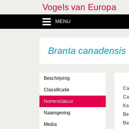
Vogels van Europa
Ardeola ralloides
MENU
Arenaria interpres
Asio flammeus
Asio otus
Branta canadensis
Athene noctua
Aythya ferina
Beschrijving
Aythya fuligula
Ca
Classificatie
Aythya marila
Ca
Nomenclatuur
Aythya nyroca
Ka
Naamgeving
Bombycilla garrulus
Be
Ba
Media
Bonasa bonasia