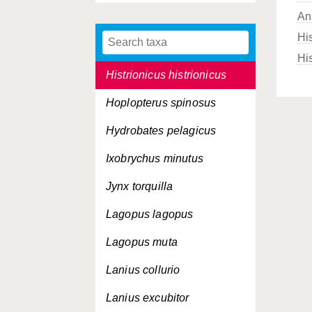
An
Hirundo daurica
Hi
Hirundo rustica
His
Histrionicus histrionicus
Hoplopterus spinosus
Hydrobates pelagicus
Ixobrychus minutus
Jynx torquilla
Lagopus lagopus
Lagopus muta
Lanius collurio
Lanius excubitor