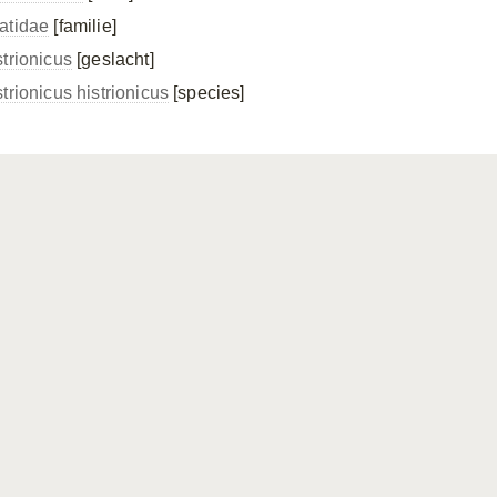
atidae
[familie]
strionicus
[geslacht]
trionicus histrionicus
[species]