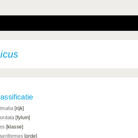
nicus
assificatie
imalia
[rijk]
ordata
[fylum]
es
[klasse]
seriformes
[orde]