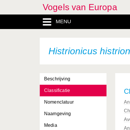
Vogels van Europa
Gyps fulvus
MENU
Haematopus ostralegus
Haliaeetus albicilla
Hieraaetus fasciatus
Histrionicus histrio
Hieraaetus pennatus
Himantopus himantopus
Beschrijving
Hippolais caligata
Cl
Classificatie
Hippolais icterina
Nomenclatuur
An
Hippolais olivetorum
Ch
Naamgeving
Hippolais pallida
Av
Media
Hippolais polyglotta
An