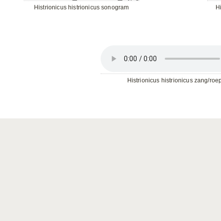
Histrionicus histrionicus sonogram
H
Histrionicus histrionicus zang/roe