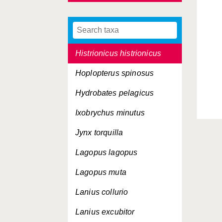
Hirundo daurica
Hirundo rustica
Histrionicus histrionicus
Hoplopterus spinosus
Hydrobates pelagicus
Ixobrychus minutus
Jynx torquilla
Lagopus lagopus
Lagopus muta
Lanius collurio
Lanius excubitor