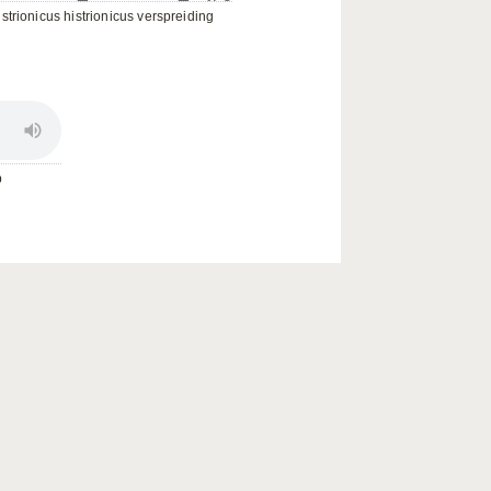
istrionicus histrionicus verspreiding
p