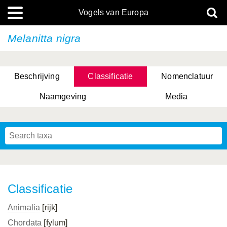
Vogels van Europa
Melanitta nigra
Beschrijving
Classificatie
Nomenclatuur
Naamgeving
Media
Classificatie
Animalia
[rijk]
Chordata
[fylum]