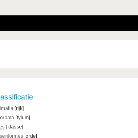
assificatie
imalia
[rijk]
ordata
[fylum]
es
[klasse]
seriformes
[orde]