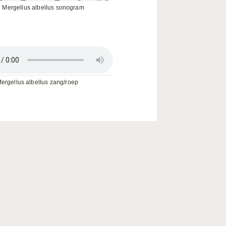
Mergellus albellus sonogram
ergellus albellus zang/roep