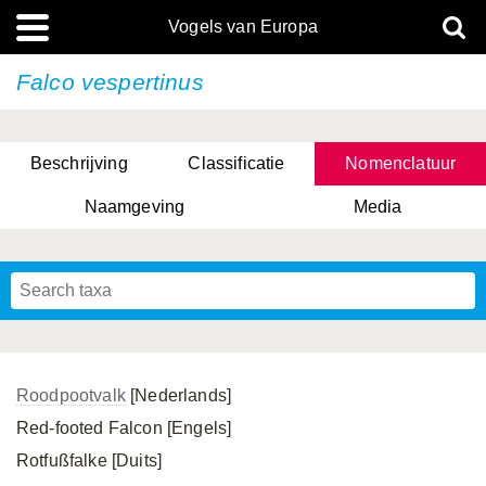
Vogels van Europa
Falco vespertinus
Beschrijving
Classificatie
Nomenclatuur
Naamgeving
Media
Roodpootvalk
[Nederlands]
Red-footed Falcon [Engels]
Rotfußfalke [Duits]