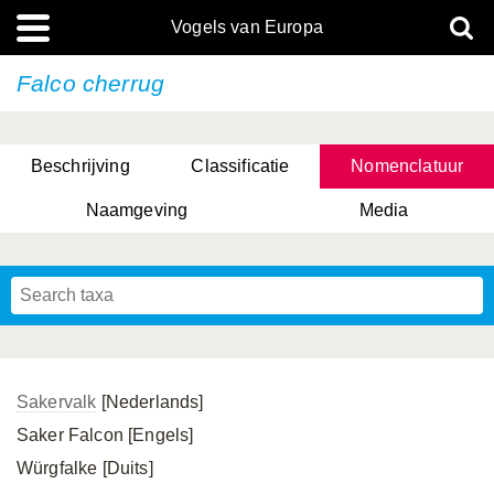
Vogels van Europa
Falco cherrug
Beschrijving
Classificatie
Nomenclatuur
Naamgeving
Media
Sakervalk
[Nederlands]
Saker Falcon [Engels]
Würgfalke [Duits]