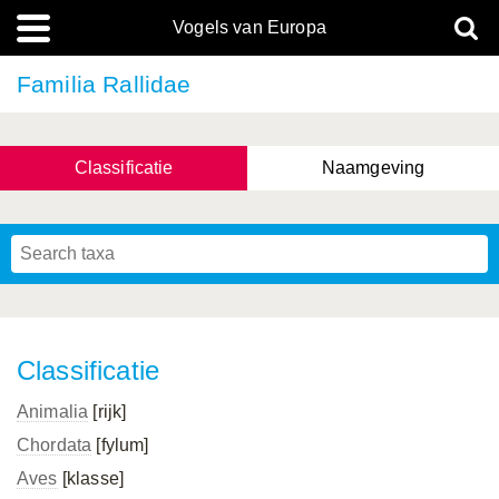
Vogels van Europa
Familia Rallidae
Classificatie
Naamgeving
Classificatie
Animalia
[rijk]
Chordata
[fylum]
Aves
[klasse]