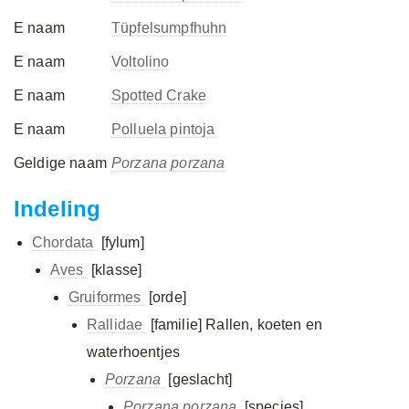
E naam
Tüpfelsumpfhuhn
E naam
Voltolino
E naam
Spotted Crake
E naam
Polluela pintoja
Geldige naam
Porzana porzana
Indeling
Chordata
[fylum]
Aves
[klasse]
Gruiformes
[orde]
Rallidae
[familie]
Rallen, koeten en
waterhoentjes
Porzana
[geslacht]
Porzana porzana
[species]