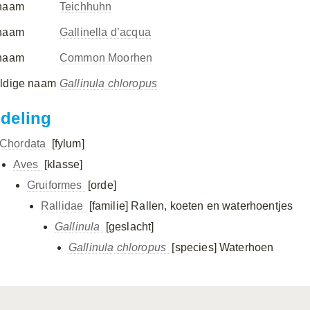
naam
Teichhuhn
naam
Gallinella d’acqua
naam
Common Moorhen
ldige naam
Gallinula chloropus
ndeling
Chordata
[fylum]
Aves
[klasse]
Gruiformes
[orde]
Rallidae
[familie]
Rallen, koeten en waterhoentjes
Gallinula
[geslacht]
Gallinula chloropus
[species]
Waterhoen