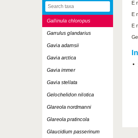
E 
Gallinago media
E 
Gallinula chloropus
E 
Garrulus glandarius
Ge
Gavia adamsii
I
Gavia arctica
Gavia immer
Gavia stellata
Gelochelidon nilotica
Glareola nordmanni
Glareola pratincola
Glaucidium passerinum