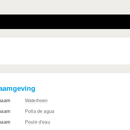
aamgeving
naam
Waterhoen
naam
Polla de agua
naam
Poule d'eau