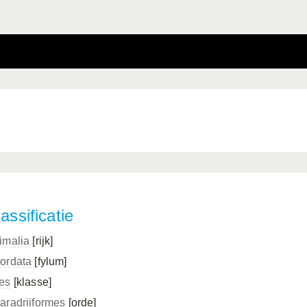
assificatie
imalia
[rijk]
ordata
[fylum]
es
[klasse]
aradriiformes
[orde]