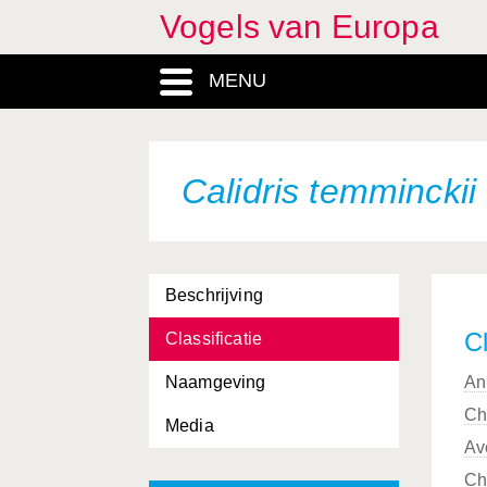
Vogels van Europa
Buteo buteo
MENU
Buteo lagopus
Buteo rufinus
Calandrella brachydactyla
Calidris temminckii
Calandrella rufescens
Calcarius lapponicus
Beschrijving
Calidris alba
Cl
Classificatie
Calidris alpina
Naamgeving
An
Calidris canutus
Ch
Media
Calidris ferruginea
Av
Calidris maritima
Ch