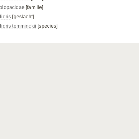
olopacidae
[familie]
lidris
[geslacht]
lidris temminckii
[species]