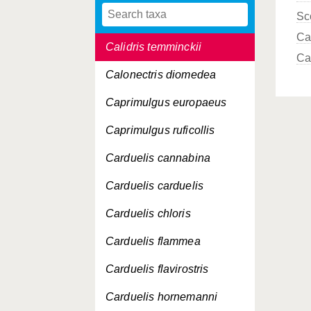
Sc
Calidris minuta
Ca
Calidris temminckii
Ca
Calonectris diomedea
Caprimulgus europaeus
Caprimulgus ruficollis
Carduelis cannabina
Carduelis carduelis
Carduelis chloris
Carduelis flammea
Carduelis flavirostris
Carduelis hornemanni