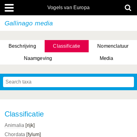
Vogels van Europa
Gallinago media
Beschrijving
Classificatie
Nomenclatuur
Naamgeving
Media
Classificatie
Animalia
[rijk]
Chordata
[fylum]