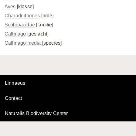
Aves
[klasse]
Charadriiformes
[orde]
Scolopacidae
[familie]
Gallinago
[geslacht]
Gallinago media
[species]
Linnaeus
Contact
Naturalis Biodiversity Center