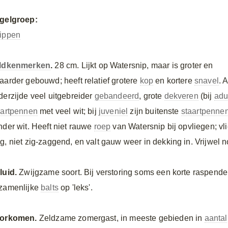
gelgroep:
ippen
ldkenmerken
.
28 cm. Lijkt op Watersnip, maar is groter en
aarder gebouwd; heeft relatief grotere
kop
en kortere
snavel
. 
derzijde veel uitgebreider
gebandeerd
, grote
dekveren
(bij
adu
aartpennen
met veel wit; bij
juveniel
zijn buitenste
staartpenne
nder wit. Heeft niet rauwe
roep
van Watersnip bij opvliegen; vli
g, niet zig-zaggend, en valt gauw weer in dekking in. Vrijwel n
luid.
Zwijgzame soort. Bij verstoring soms een korte raspend
zamenlijke
balts
op 'leks'.
orkomen.
Zeldzame zomergast, in meeste gebieden in
aantal