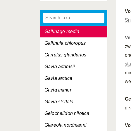
Galerida theklae
Vo
Gallinago gallinago
Sn
Gallinago media
Ve
Gallinula chloropus
zw
Garrulus glandarius
on
st
Gavia adamsii
mi
Gavia arctica
we
Gavia immer
Ge
Gavia stellata
ge
Gelochelidon nilotica
Glareola nordmanni
Vo