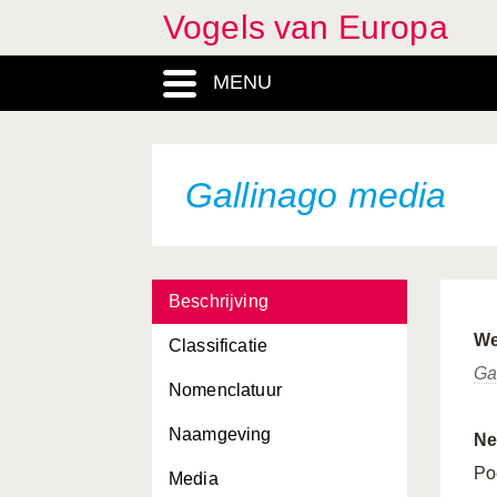
Vogels van Europa
Ficedula albicollis
MENU
Ficedula hypoleuca
Ficedula parva
Ficedula semitorquata
Gallinago media
Fratercula arctica
Fringilla coelebs
Beschrijving
Fringilla montifringilla
We
Classificatie
Fulica atra
Ga
Nomenclatuur
Fulica cristata
Naamgeving
Fulmarus glacialis
Ne
Po
Media
Galerida cristata