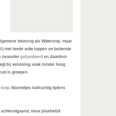
Algemene tekening als Watersnip, maar
lt
) met brede witte toppen en buitenste
n
zwaarder
gebandeerd
en daardoor
egt bij verstoring vaak minder hoog
ooit in groepen.
e
roep
. Mannetjes luidruchtig tijdens
achteruitgaand, maar plaatselijk