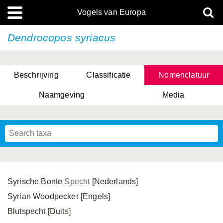
Vogels van Europa
Dendrocopos syriacus
Beschrijving
Classificatie
Nomenclatuur
Naamgeving
Media
Syrische Bonte
Specht
[Nederlands]
Syrian Woodpecker [Engels]
Blutspecht [Duits]