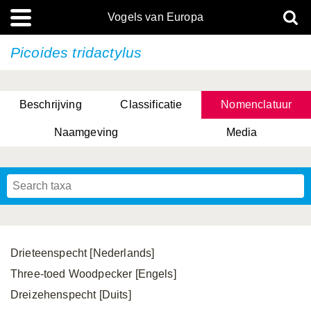
Vogels van Europa
Picoides tridactylus
Beschrijving
Classificatie
Nomenclatuur
Naamgeving
Media
Drieteenspecht [Nederlands]
Three-toed Woodpecker [Engels]
Dreizehenspecht [Duits]