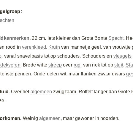
gelgroep:
echten
ldkenmerken
.
22 cm. Iets kleiner dan Grote Bonte
Specht
. He
en rood in
verenkleed
.
Kruin
van mannetje geel, van vrouwtje g
p
, vanaf snavelbasis tot op schouders. Schouders en
vleugels
n
dekveren
. Brede witte
streep
over
rug
, van nek tot op
stuit
.
Sta
itenste pennen. Onderdelen wit, maar flanken zwaar dwars
ges
luid.
Over het
algemeen
zwijgzaam. Roffelt langer dan Grote
ze.
orkomen.
Weinig
algemeen
, maar gewoner in noorden.