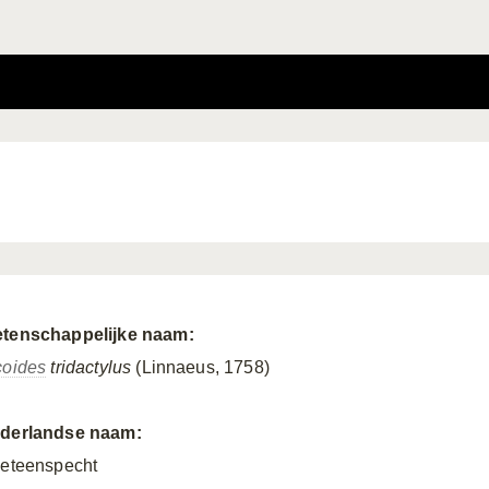
tenschappelijke naam:
coides
tridactylus
(Linnaeus, 1758)
derlandse naam:
ieteenspecht