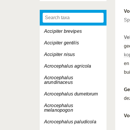
Vo
Sp
Accipiter brevipes
Ve
Accipiter gentilis
ge
Accipiter nisus
ko
e
Acrocephalus agricola
bu
Acrocephalus
arundinaceus
Ge
Acrocephalus dumetorum
de
Acrocephalus
melanopogon
Vo
Acrocephalus paludicola