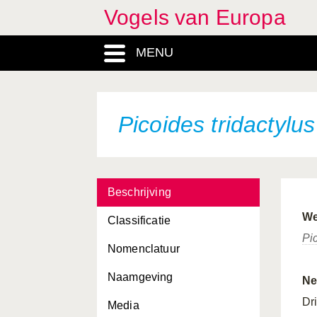
Vogels van Europa
MENU
Picoides tridactylus
Beschrijving
We
Classificatie
Pi
Nomenclatuur
Naamgeving
Ne
Dr
Media