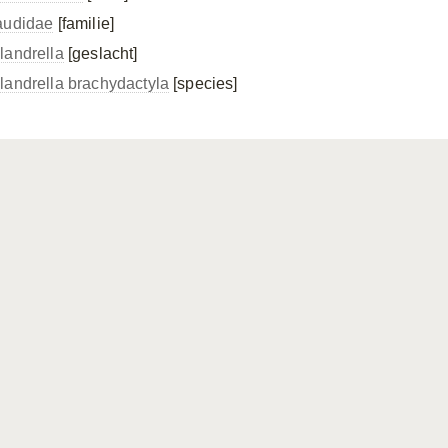
audidae
[familie]
landrella
[geslacht]
landrella brachydactyla
[species]