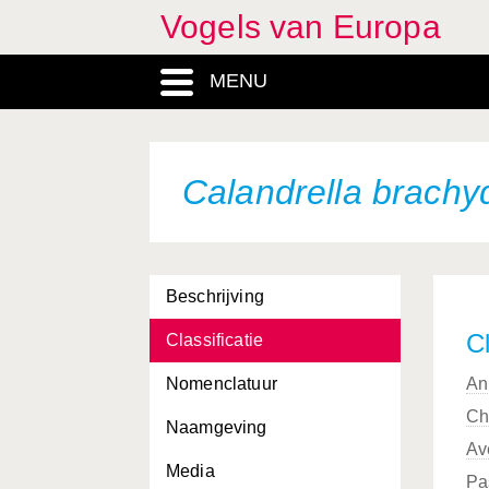
Vogels van Europa
Branta canadensis
MENU
Branta leucopsis
Branta ruficollis
Bubo bubo
Calandrella brachy
Bubo scandiacus
Bubulcus ibis
Beschrijving
Bucanetes githagineus
Cl
Classificatie
Bucephala clangula
Nomenclatuur
An
Bucephala islandica
Ch
Naamgeving
Burhinus oedicnemus
Av
Media
Buteo buteo
Pa