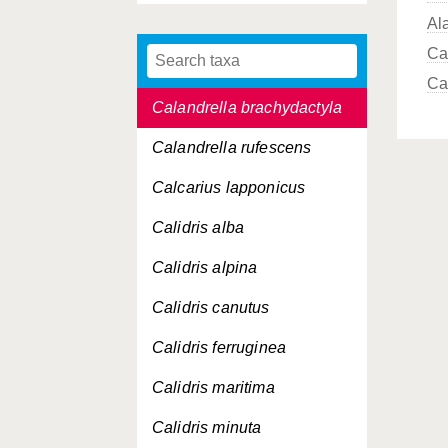
Al
Buteo lagopus
Ca
Buteo rufinus
Ca
Calandrella brachydactyla
Calandrella rufescens
Calcarius lapponicus
Calidris alba
Calidris alpina
Calidris canutus
Calidris ferruginea
Calidris maritima
Calidris minuta