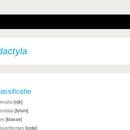
dactyla
assificatie
imalia
[rijk]
ordata
[fylum]
es
[klasse]
sseriformes
[orde]