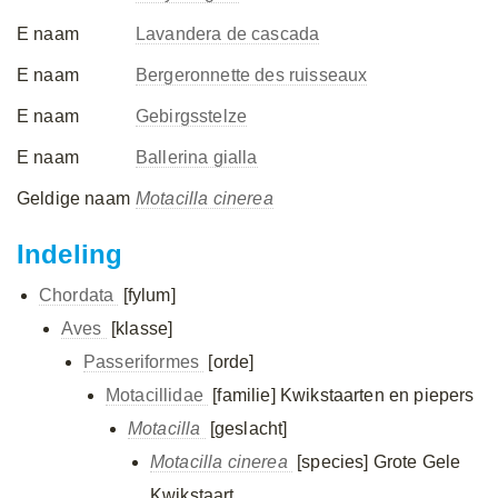
E naam
Lavandera de cascada
E naam
Bergeronnette des ruisseaux
E naam
Gebirgsstelze
E naam
Ballerina gialla
Geldige naam
Motacilla cinerea
Indeling
Chordata
[fylum]
Aves
[klasse]
Passeriformes
[orde]
Motacillidae
[familie]
Kwikstaarten en piepers
Motacilla
[geslacht]
Motacilla cinerea
[species]
Grote Gele
Kwikstaart