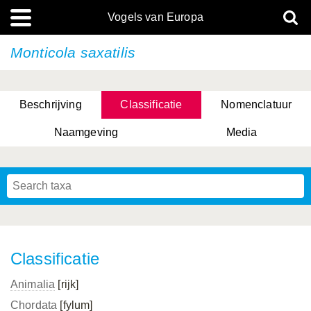
Vogels van Europa
Monticola saxatilis
Beschrijving
Classificatie
Nomenclatuur
Naamgeving
Media
Classificatie
Animalia
[rijk]
Chordata
[fylum]