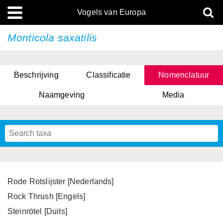
Vogels van Europa
Monticola saxatilis
Beschrijving
Classificatie
Nomenclatuur
Naamgeving
Media
Rode Rotslijster [Nederlands]
Rock Thrush [Engels]
Steinrötel [Duits]