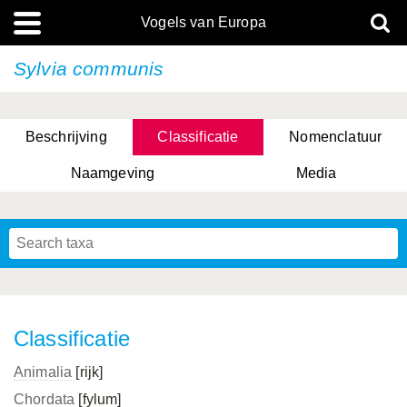
Vogels van Europa
Sylvia communis
Beschrijving
Classificatie
Nomenclatuur
Naamgeving
Media
Classificatie
Animalia
[rijk]
Chordata
[fylum]