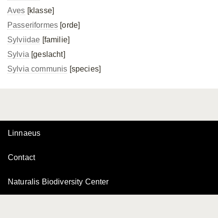
Aves
[klasse]
Passeriformes
[orde]
Sylviidae
[familie]
Sylvia
[geslacht]
Sylvia communis
[species]
Linnaeus
Contact
Naturalis Biodiversity Center