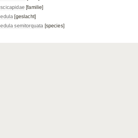
scicapidae
[familie]
cedula
[geslacht]
cedula semitorquata
[species]