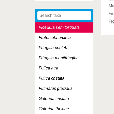
Mu
Ficedula hypoleuca
Fi
Ficedula parva
Fi
Ficedula semitorquata
Fratercula arctica
Fringilla coelebs
Fringilla montifringilla
Fulica atra
Fulica cristata
Fulmarus glacialis
Galerida cristata
Galerida theklae