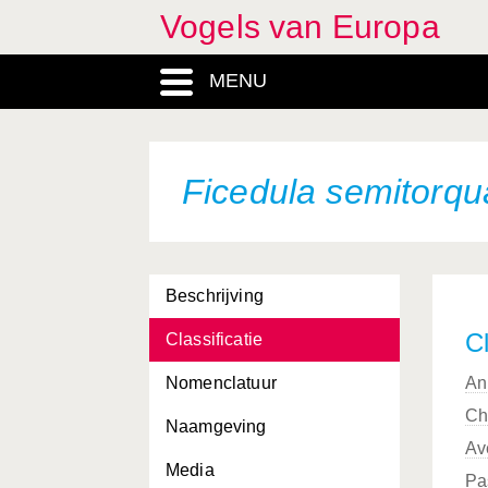
Vogels van Europa
Falco biarmicus
MENU
Falco cherrug
Falco columbarius
Falco eleonorae
Ficedula semitorqu
Falco naumanni
Falco peregrinus
Beschrijving
Falco rusticolus
Cl
Classificatie
Falco subbuteo
Nomenclatuur
An
Falco tinnunculus
Ch
Naamgeving
Falco vespertinus
Av
Media
Ficedula albicollis
Pa