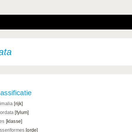
ata
assificatie
imalia
[rijk]
ordata
[fylum]
es
[klasse]
sseriformes
[orde]