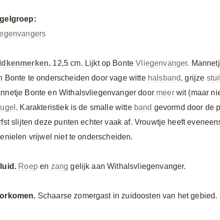
gelgroep:
iegenvangers
ldkenmerken
.
12,5 cm. Lijkt op Bonte
Vliegenvanger
. Mannet
n Bonte te onderscheiden door vage witte
halsband
, grijze
stui
nnetje Bonte en Withalsvliegenvanger door
meer
wit (maar nie
eugel
. Karakteristiek is de smalle witte
band
gevormd door de p
rfst slijten deze punten echter vaak af. Vrouwtje heeft eveneen
venielen vrijwel niet te onderscheiden.
luid.
Roep
en
zang
gelijk aan Withalsvliegenvanger.
orkomen.
Schaarse zomergast in zuidoosten van het gebied.