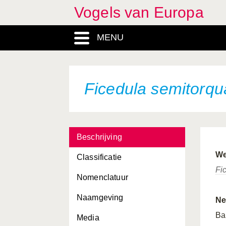
Vogels van Europa
Falco biarmicus
MENU
Falco cherrug
Falco columbarius
Falco eleonorae
Ficedula semitorqu
Falco naumanni
Falco peregrinus
Beschrijving
Falco rusticolus
We
Classificatie
Falco subbuteo
Fi
Nomenclatuur
Falco tinnunculus
Naamgeving
Falco vespertinus
Ne
Ba
Media
Ficedula albicollis