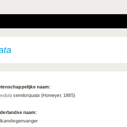
ata
tenschappelijke naam:
cedula
semitorquata
(Homeyer, 1885)
derlandse naam:
lkanvliegenvanger