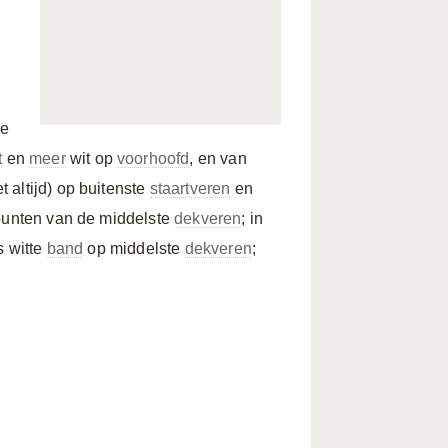
je
t
en
meer
wit op
voorhoofd
, en van
t altijd) op buitenste
staartveren
en
unten van de middelste
dekveren
; in
s witte
band
op middelste
dekveren
;