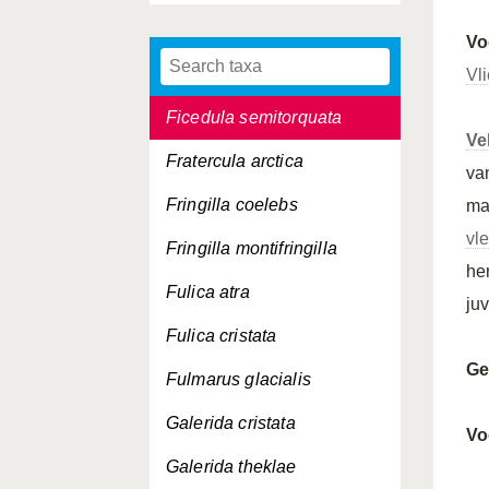
Ficedula hypoleuca
Vo
Ficedula parva
Vl
Ficedula semitorquata
Ve
Fratercula arctica
va
Fringilla coelebs
ma
vl
Fringilla montifringilla
he
Fulica atra
ju
Fulica cristata
Ge
Fulmarus glacialis
Galerida cristata
Vo
Galerida theklae