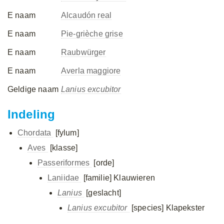
E naam
Alcaudón real
E naam
Pie-grièche grise
E naam
Raubwürger
E naam
Averla maggiore
Geldige naam
Lanius excubitor
Indeling
Chordata
[fylum]
Aves
[klasse]
Passeriformes
[orde]
Laniidae
[familie]
Klauwieren
Lanius
[geslacht]
Lanius excubitor
[species]
Klapekster