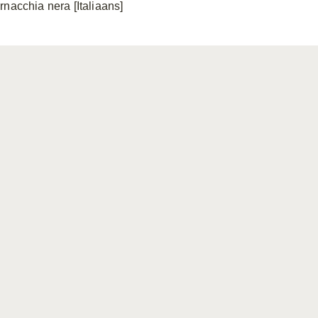
rnacchia nera [Italiaans]