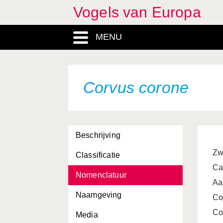
Vogels van Europa
Circus cyaneus
Circus macrourus
MENU
Circus pygargus
Cisticola juncidis
Corvus corone
Clamator glandarius
Clangula hyemalis
Coccothraustes
Beschrijving
coccothraustes
Zw
Classificatie
Columba livia
Ca
Nomenclatuur
Columba oenas
Aa
Naamgeving
Columba palumbus
Co
Co
Media
Coracias garrulus