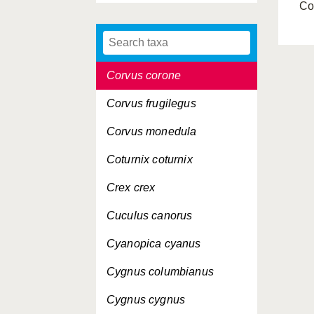
Co
Corvus corax
Corvus cornix
Corvus corone
Corvus frugilegus
Corvus monedula
Coturnix coturnix
Crex crex
Cuculus canorus
Cyanopica cyanus
Cygnus columbianus
Cygnus cygnus