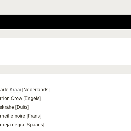
arte
Kraai
[Nederlands]
rrion Crow [Engels]
skrähe [Duits]
rneille noire [Frans]
rneja negra [Spaans]