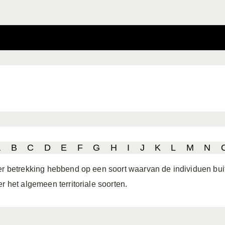
A
B
C
D
E
F
G
H
I
J
K
L
M
N
er betrekking hebbend op een soort waarvan de individuen buite
er het algemeen territoriale soorten.