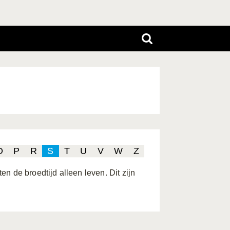
O
P
R
S
T
U
V
W
Z
n de broedtijd alleen leven. Dit zijn