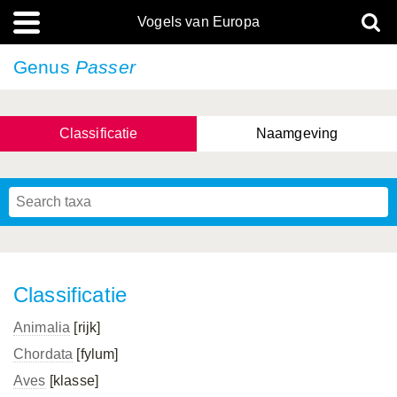
Vogels van Europa
Genus
Passer
Classificatie
Naamgeving
Classificatie
Animalia
[rijk]
Chordata
[fylum]
Aves
[klasse]