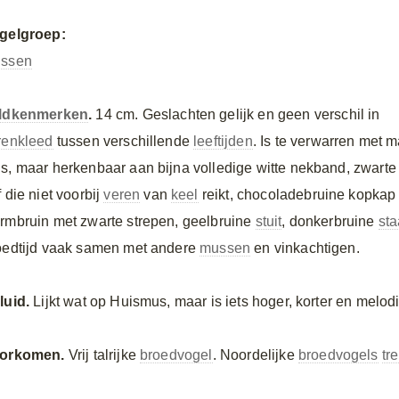
gelgroep:
ssen
ldkenmerken
.
14 cm. Geslachten gelijk en geen verschil in
renkleed
tussen verschillende
leeftijden
. Is te verwarren met
s, maar herkenbaar aan bijna volledige witte nekband, zwarte v
 die niet voorbij
veren
van
keel
reikt, chocoladebruine kopkap
rmbruin met zwarte strepen, geelbruine
stuit
, donkerbruine
sta
oedtijd vaak samen met andere
mussen
en vinkachtigen.
luid.
Lijkt wat op Huismus, maar is iets hoger, korter en melod
orkomen.
Vrij talrijke
broedvogel
. Noordelijke
broedvogels
tr