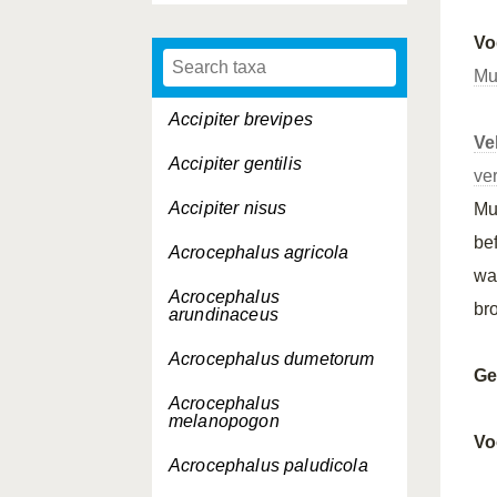
Vo
Mu
Accipiter brevipes
Ve
Accipiter gentilis
ve
Accipiter nisus
Mu
bef
Acrocephalus agricola
wa
Acrocephalus
br
arundinaceus
Acrocephalus dumetorum
Ge
Acrocephalus
melanopogon
Vo
Acrocephalus paludicola