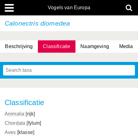
Vogels van Europa
Calonectris diomedea
Beschrijving
Classificatie
Naamgeving
Media
Classificatie
Animalia
[rijk]
Chordata
[fylum]
Aves
[klasse]