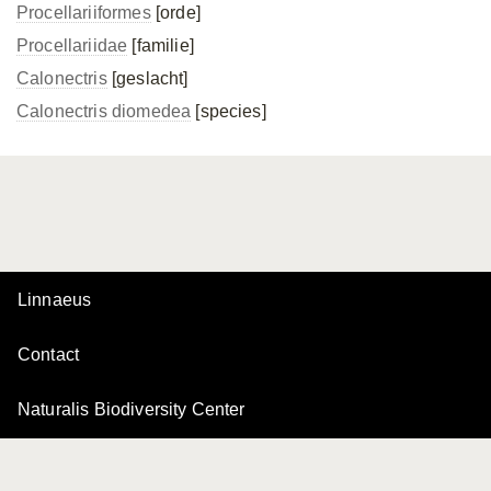
Procellariiformes
[orde]
Procellariidae
[familie]
Calonectris
[geslacht]
Calonectris diomedea
[species]
Linnaeus
Contact
Naturalis Biodiversity Center