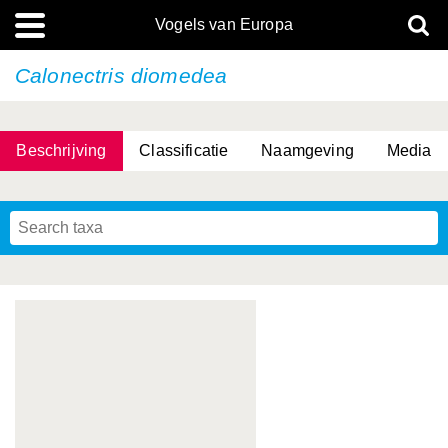
Vogels van Europa
Calonectris diomedea
Beschrijving
Classificatie
Naamgeving
Media