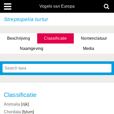
Vogels van Europa
Streptopelia turtur
Beschrijving
Classificatie
Nomenclatuur
Naamgeving
Media
Classificatie
Animalia
[rijk]
Chordata
[fylum]