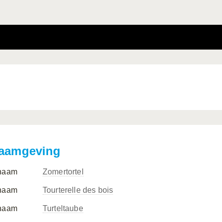
aamgeving
naam
Zomertortel
naam
Tourterelle des bois
naam
Turteltaube