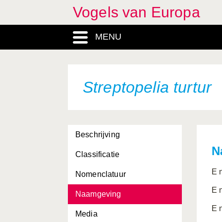
Vogels van Europa
MENU
Streptopelia turtur
Beschrijving
N
Classificatie
E 
Nomenclatuur
E 
Naamgeving
E 
Media