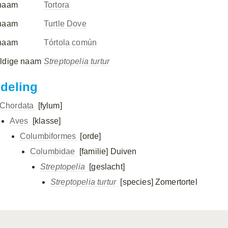
naam
Tortora
naam
Turtle Dove
naam
Tórtola común
ldige naam
Streptopelia turtur
ndeling
Chordata
[fylum]
Aves
[klasse]
Columbiformes
[orde]
Columbidae
[familie]
Duiven
Streptopelia
[geslacht]
Streptopelia turtur
[species]
Zomertortel