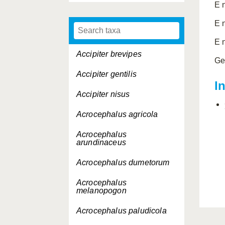
E 
E 
E 
Accipiter brevipes
Ge
Accipiter gentilis
I
Accipiter nisus
Acrocephalus agricola
Acrocephalus
arundinaceus
Acrocephalus dumetorum
Acrocephalus
melanopogon
Acrocephalus paludicola