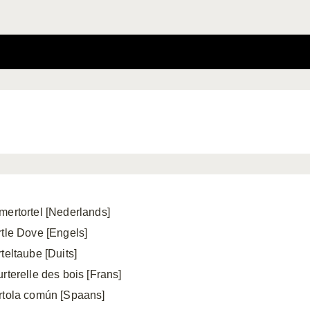
mertortel [Nederlands]
rtle Dove [Engels]
teltaube [Duits]
urterelle des bois [Frans]
rtola común [Spaans]