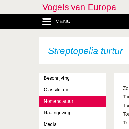
Vogels van Europa
MENU
Streptopelia turtur
Beschrijving
Zo
Classificatie
Tu
Nomenclatuur
Tur
Naamgeving
To
Tó
Media