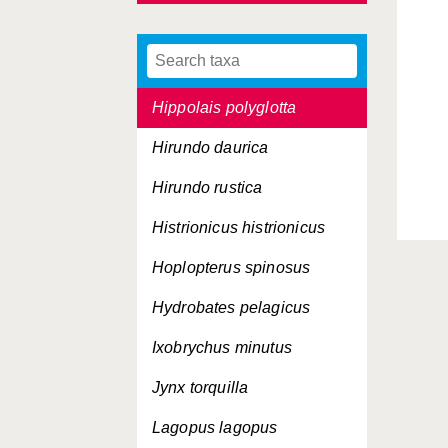
Hippolais olivetorum
Hippolais pallida
Hippolais polyglotta
Hirundo daurica
Hirundo rustica
Histrionicus histrionicus
Hoplopterus spinosus
Hydrobates pelagicus
Ixobrychus minutus
Jynx torquilla
Lagopus lagopus