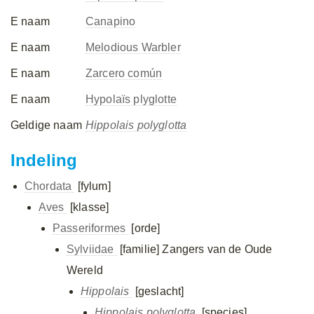
E naam
Canapino
E naam
Melodious Warbler
E naam
Zarcero común
E naam
Hypolaïs plyglotte
Geldige naam
Hippolais polyglotta
Indeling
Chordata
[fylum]
Aves
[klasse]
Passeriformes
[orde]
Sylviidae
[familie]
Zangers van de Oude
Wereld
Hippolais
[geslacht]
Hippolais polyglotta
[species]