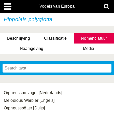
Vogels van Europa
Hippolais polyglotta
Beschrijving
Classificatie
Nomenclatuur
Naamgeving
Media
Orpheusspotvogel [Nederlands]
Melodious Warbler [Engels]
Orpheusspötter [Duits]