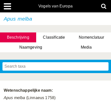
Vogels van Europa
Apus melba
Beschrijving
Classificatie
Nomenclatuur
Naamgeving
Media
Wetenschappelijke naam:
Apus melba
(Linnaeus 1758)