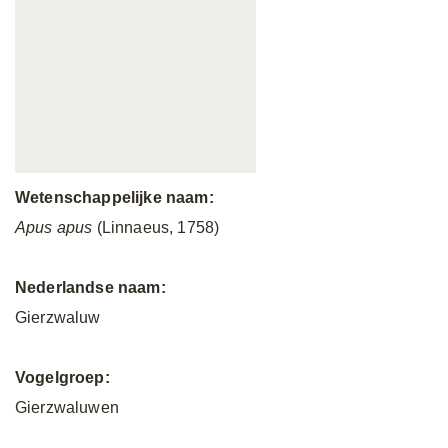
Wetenschappelijke naam:
Apus apus
(Linnaeus, 1758)
Nederlandse naam:
Gierzwaluw
Vogelgroep:
Gierzwaluwen