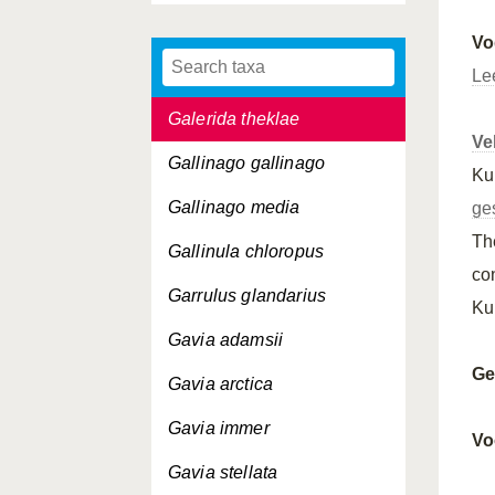
Fulmarus glacialis
Vo
Galerida cristata
Le
Galerida theklae
Ve
Gallinago gallinago
Ku
Gallinago media
ge
Th
Gallinula chloropus
co
Garrulus glandarius
Ku
Gavia adamsii
Ge
Gavia arctica
Gavia immer
Vo
Gavia stellata