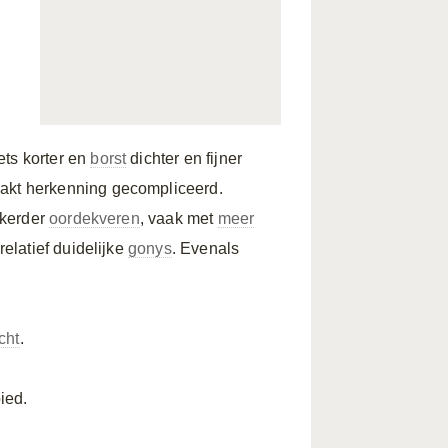
ets korter en
borst
dichter en fijner
kt herkenning gecompliceerd.
nkerder
oordekveren
, vaak met
meer
relatief duidelijke
gonys
. Evenals
cht
.
ied.