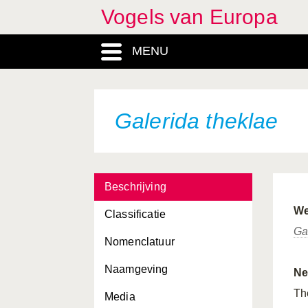
Vogels van Europa
Falco tinnunculus
MENU
Falco vespertinus
Ficedula albicollis
Ficedula hypoleuca
Galerida theklae
Ficedula parva
Ficedula semitorquata
Beschrijving
Fratercula arctica
We
Classificatie
Fringilla coelebs
Ga
Nomenclatuur
Fringilla montifringilla
Naamgeving
Fulica atra
Ne
Th
Media
Fulica cristata