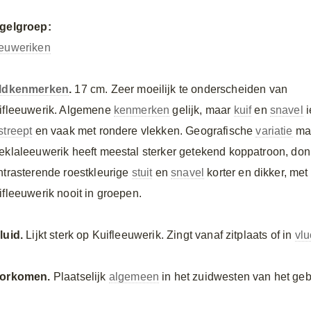
gelgroep:
euweriken
ldkenmerken
.
17 cm. Zeer moeilijk te onderscheiden van
ifleeuwerik. Algemene
kenmerken
gelijk, maar
kuif
en
snavel
i
streept
en vaak met rondere vlekken. Geografische
variatie
maa
eklaleeuwerik heeft meestal sterker getekend koppatroon, do
ntrasterende roestkleurige
stuit
en
snavel
korter en dikker, met 
ifleeuwerik nooit in groepen.
luid.
Lijkt sterk op Kuifleeuwerik. Zingt vanaf zitplaats of in
vlu
orkomen.
Plaatselijk
algemeen
in het zuidwesten van het geb